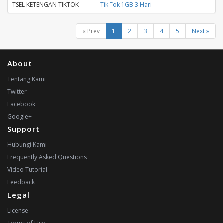
TSEL KETENGAN TIKTOK
Tik Tok 1GB 3 Hari
« Prev
1
2
3
4
5
Next »
About
Tentang Kami
Twitter
Facebook
Google+
Support
Hubungi Kami
Frequently Asked Questions
Video Tutorial
Feedback
Legal
License
Terms of Use