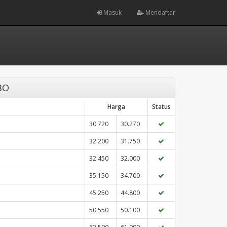
Masuk
Mendaftar
BO
Harga
Status
30.720
30.270
32.200
31.750
32.450
32.000
35.150
34.700
45.250
44.800
50.550
50.100