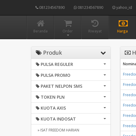
081234567890
081234567890
yahoo_id
Beranda
Order
Riwayat
Harga
Produk
H
PULSA REGULER
Nomina
Freedom
PULSA PROMO
Freedom
PAKET NELPON SMS
Freedom
TOKEN PLN
Freedom
KUOTA AXIS
Freedom
KUOTA INDOSAT
Freedom
» ISAT FREEDOM HARIAN