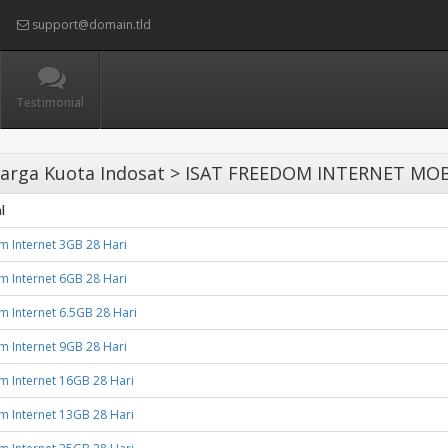
support@domain.tld
Testimonial
arga Kuota Indosat > ISAT FREEDOM INTERNET MO
l
 Internet 3GB 28 Hari
 Internet 6GB 28 Hari
 Internet 6.5GB 28 Hari
 Internet 9GB 28 Hari
 Internet 16GB 28 Hari
 Internet 13GB 28 Hari