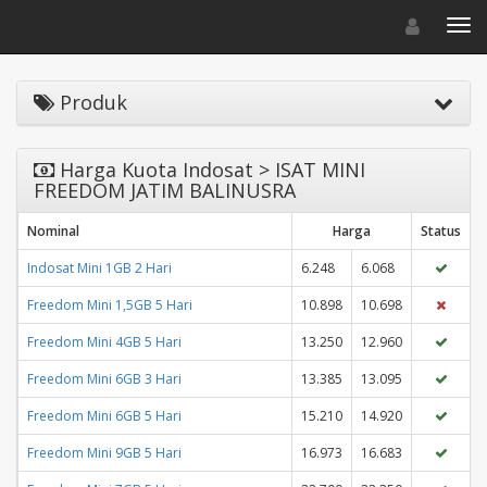
Toggle navigat
Toggl
Produk
Harga Kuota Indosat > ISAT MINI
FREEDOM JATIM BALINUSRA
Nominal
Harga
Status
Indosat Mini 1GB 2 Hari
6.248
6.068
Freedom Mini 1,5GB 5 Hari
10.898
10.698
Freedom Mini 4GB 5 Hari
13.250
12.960
Freedom Mini 6GB 3 Hari
13.385
13.095
Freedom Mini 6GB 5 Hari
15.210
14.920
Freedom Mini 9GB 5 Hari
16.973
16.683