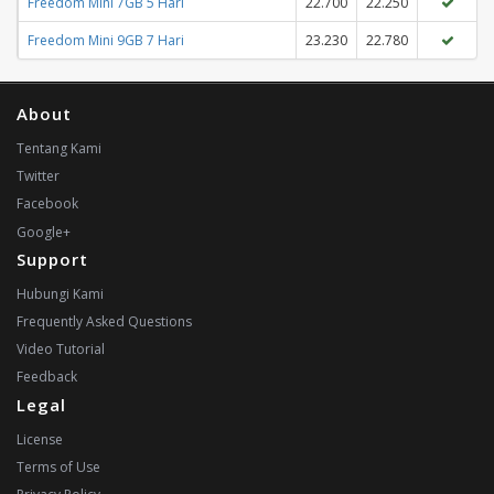
Freedom Mini 7GB 5 Hari
22.700
22.250
Freedom Mini 9GB 7 Hari
23.230
22.780
About
Tentang Kami
Twitter
Facebook
Google+
Support
Hubungi Kami
Frequently Asked Questions
Video Tutorial
Feedback
Legal
License
Terms of Use